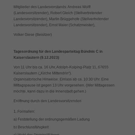
Cookies auswählen.
Mitglieder des Landesvorstands: Andreas Wolff
(Landesvorsitzender), Robert Gleich (Stellvertretender
Alle akzeptieren
Speichern
Landesvorsitzender), Martin Brüggehofe (Stellvertretender
Landesvorsitzender), Ernst Maier (Schatzmeister),
Zurück
Volker Giese (Beisitzer)
Datenschutzeinstellungen
Essenziell (1)
Essenzielle Cookies ermöglichen grundlegende Funktionen und sind für
Tagesordnung für den Landesparteitag Bündnis C in
die einwandfreie Funktion der Website erforderlich.
Kaiserslautern (9.12.2023)
Cookie-Informationen anzeigen
Von 11 Uhr bis ca. 16 Uhr, Adolph-Kolping-Platz 11, 67655
Kaiserslautern („Kirche Mittendrin“).
Exte
Externe Medien (7)
Organisatorische Hinweise: Einlass ab ca. 10:30 Uhr. Eine
Mittagspause ist gegen 13 Uhr vorgesehen. (Wer Mittagessen
Inhalte von Videoplattformen und Social-Media-Plattformen werden
möchte, kann dazu in die Innenstadt gehen.)
standardmäßig blockiert. Wenn Cookies von externen Medien akzeptiert
werden, bedarf der Zugriff auf diese Inhalte keiner manuellen Einwilligung
Eröffnung durch den Landesvorsitzenden
mehr.
Cookie-Informationen anzeigen
Formalien:
a) Feststellung der ordnungsgemäßen Ladung
Datenschutzerklärung
Impressum
b) Beschlussfähigkeit