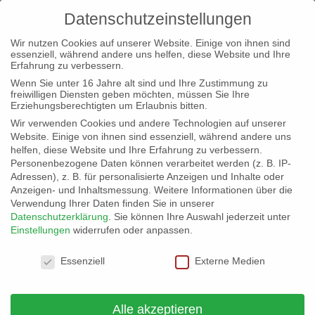
Datenschutzeinstellungen
Wir nutzen Cookies auf unserer Website. Einige von ihnen sind
essenziell, während andere uns helfen, diese Website und Ihre
Erfahrung zu verbessern.
Wenn Sie unter 16 Jahre alt sind und Ihre Zustimmung zu
freiwilligen Diensten geben möchten, müssen Sie Ihre
Landesparteitag Bündnis C
Erziehungsberechtigten um Erlaubnis bitten.
Rheinland-Pfalz
Wir verwenden Cookies und andere Technologien auf unserer
Website. Einige von ihnen sind essenziell, während andere uns
von
Andreas Wolff
|
7. Dez. 2023
|
Allgemein
helfen, diese Website und Ihre Erfahrung zu verbessern.
Personenbezogene Daten können verarbeitet werden (z. B. IP-
Adressen), z. B. für personalisierte Anzeigen und Inhalte oder
Anzeigen- und Inhaltsmessung.
Weitere Informationen über die
Einladung zum Landesparteitag von Bündnis C – Christen für
Verwendung Ihrer Daten finden Sie in unserer
Deutschland Rheinland-Pfalz
Datenschutzerklärung
.
Sie können Ihre Auswahl jederzeit unter
Einstellungen
widerrufen oder anpassen.
Liebe Mitglieder von Bündnis C Rheinland-Pfalz,
Datenschutzeinstellungen
Essenziell
Externe Medien
ganz herzlich lädt Sie der Landesvorstand zum Landesparteitag
ein.
Der Landesparteitag findet statt am Samstag, den 9. 12. 2023
Alle akzeptieren
von 11 Uhr bis ca. 16 Uhr in einem der Räume in der „Kirche