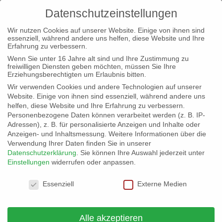
Datenschutzeinstellungen
Wir nutzen Cookies auf unserer Website. Einige von ihnen sind
essenziell, während andere uns helfen, diese Website und Ihre
Erfahrung zu verbessern.
Wenn Sie unter 16 Jahre alt sind und Ihre Zustimmung zu
freiwilligen Diensten geben möchten, müssen Sie Ihre
Landesparteitag Bündnis C Rheinland-
Erziehungsberechtigten um Erlaubnis bitten.
Pfalz
Wir verwenden Cookies und andere Technologien auf unserer
von
Andreas Wolff
|
7. Dez. 2023
|
Allgemein
Website. Einige von ihnen sind essenziell, während andere uns
helfen, diese Website und Ihre Erfahrung zu verbessern.
Einladung zum Landesparteitag von Bündnis C – Christen für
Personenbezogene Daten können verarbeitet werden (z. B. IP-
Deutschland Rheinland-Pfalz Liebe Mitglieder von Bündnis C
Adressen), z. B. für personalisierte Anzeigen und Inhalte oder
Rheinland-Pfalz, ganz herzlich lädt Sie der Landesvorstand zum
Anzeigen- und Inhaltsmessung.
Weitere Informationen über die
Landesparteitag ein. Der Landesparteitag findet statt am
Verwendung Ihrer Daten finden Sie in unserer
Datenschutzerklärung
.
Sie können Ihre Auswahl jederzeit unter
Samstag, den 9. 12. 2023...
Einstellungen
widerrufen oder anpassen.
Datenschutzeinstellungen
Essenziell
Externe Medien
Neueste Beiträge
Landesparteitag mit Neuwahl des Vorstandes
Alle akzeptieren
Bundesparteitag 2025 in Eisenach